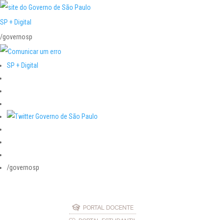
SP + Digital
/governosp
SP + Digital
/governosp
PORTAL DOCENTE