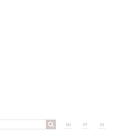
EN
PT
ES