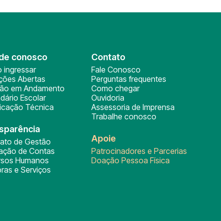
de conosco
Contato
 ingressar
Fale Conosco
ições Abertas
Perguntas frequentes
ção em Andamento
Como chegar
dário Escolar
Ouvidoria
ficação Técnica
Assessoria de Imprensa
Trabalhe conosco
sparência
Apoie
rato de Gestão
tação de Contas
Patrocinadores e Parcerias
rsos Humanos
Doação Pessoa Física
ras e Serviços