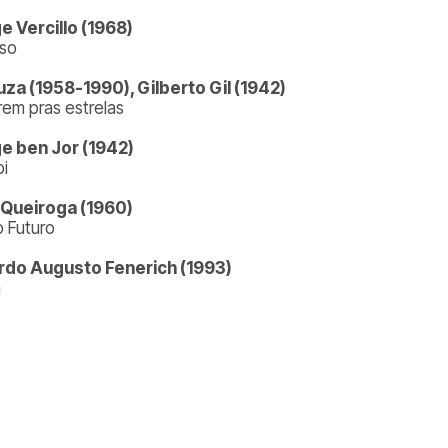
e Vercillo (1968)
so
za (1958-1990), Gilberto Gil (1942)
rem pras estrelas
e ben Jor (1942)
i
 Queiroga (1960)
o Futuro
rdo Augusto Fenerich (1993)
a