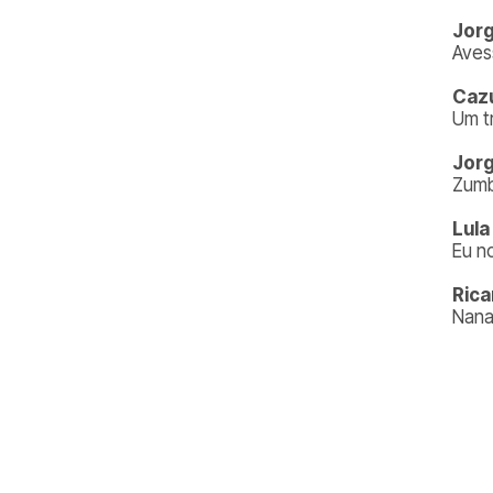
Jorg
Aves
Cazu
Um t
Jorg
Zumb
Lula
Eu n
Rica
Nan