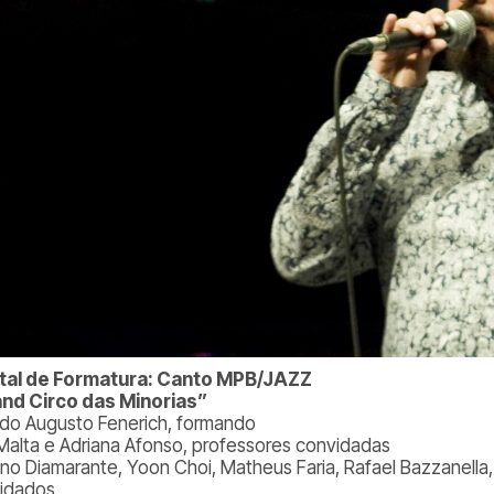
tal de Formatura: Canto MPB/JAZZ
nd Circo das Minorias”
rdo Augusto Fenerich, formando
Malta e Adriana Afonso, professores convidadas
no Diamarante, Yoon Choi, Matheus Faria, Rafael Bazzanella, J
idados