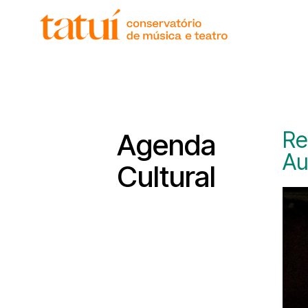
histór
gover
unida
regim
corpo
Re
Agenda
Au
Cultural