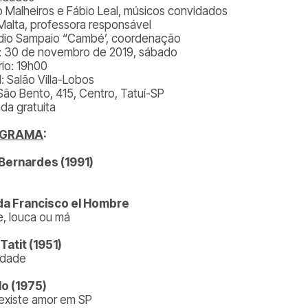
o Malheiros e Fábio Leal, músicos convidados
Malta, professora responsável
dio Sampaio “Cambé’, coordenação
: 30 de novembro de 2019, sábado
rio: 19h00
: Salão Villa-Lobos
São Bento, 415, Centro, Tatuí-SP
ada gratuita
OGRAMA
:
Bernardes (1991)
a Francisco el Hombre
e, louca ou má
 Tatit (1951)
cidade
lo (1975)
existe amor em SP