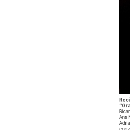
Reci
“Gra
Rica
Ana 
Adria
conv