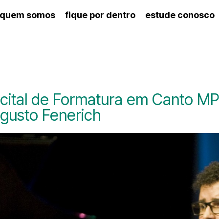
quem somos
fique por dentro
estude conosco
ico
agenda cultural
artes cênicas
nança
calendário escolar
des e setores
programas de concerto
ento escolar
revistas digitais
 docente
espaço estudantil
cital de Formatura em Canto MP
gusto Fenerich