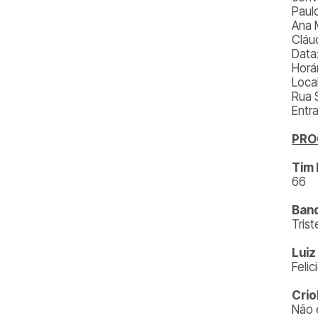
Paul
Ana 
Cláu
Data
Horá
Local
Rua 
Entr
PR
Tim 
66
Band
Trist
Luiz
Feli
Crio
Não 