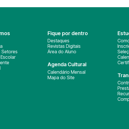
omos
Fique por dentro
Estu
Destaques
Como
ça
Revistas Digitais
Inscr
 Setores
Área do Aluno
Sele
Escolar
Calen
ente
Certi
Agenda Cultural
l
Calendário Mensal
Tran
Mapa do Site
Cont
Pres
Recu
Comp