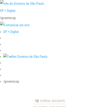
SP + Digital
/governosp
SP + Digital
/governosp
PORTAL DOCENTE