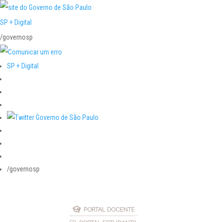
SP + Digital
/governosp
SP + Digital
/governosp
PORTAL DOCENTE