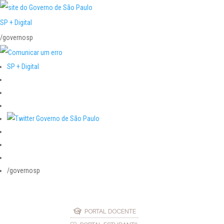
SP + Digital
/governosp
SP + Digital
/governosp
PORTAL DOCENTE