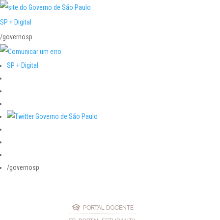
SP + Digital
/governosp
SP + Digital
/governosp
PORTAL DOCENTE