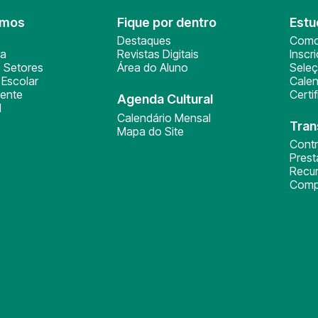
omos
Fique por dentro
Estu
Destaques
Como
ça
Revistas Digitais
Inscr
 Setores
Área do Aluno
Sele
Escolar
Calen
ente
Certi
Agenda Cultural
l
Calendário Mensal
Tran
Mapa do Site
Cont
Pres
Recu
Comp