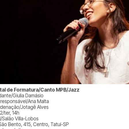
tal de Formatura/Canto MPB/Jazz
dante/Giulia Damásio
. responsável/Ana Malta
denação/Jotagê Alves
2/ter, 14h
l/Salão Villa-Lobos
São Bento, 415, Centro, Tatuí-SP