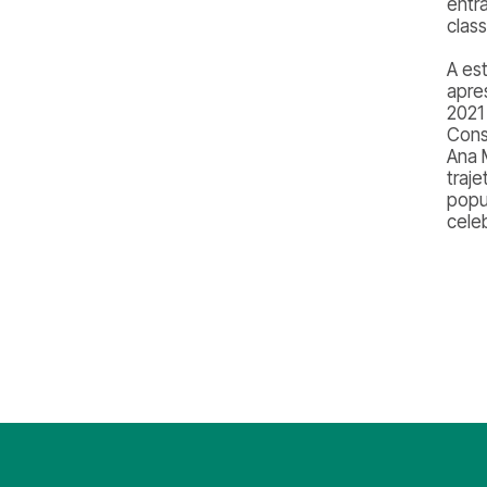
entr
class
A es
apre
2021
Cons
Ana 
traj
popu
cele