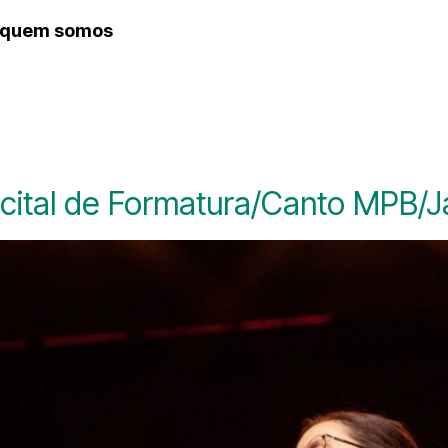
quem somos
cital de Formatura/Canto MPB/J