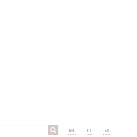
EN
PT
ES