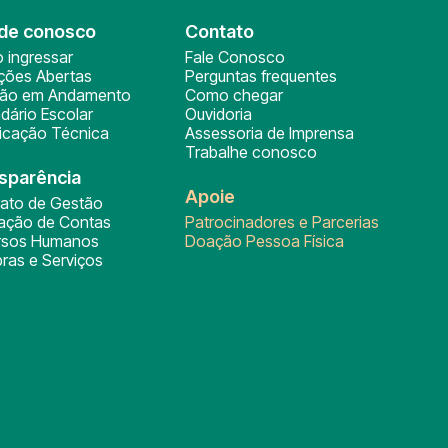
de conosco
Contato
 ingressar
Fale Conosco
ições Abertas
Perguntas frequentes
ção em Andamento
Como chegar
dário Escolar
Ouvidoria
ficação Técnica
Assessoria de Imprensa
Trabalhe conosco
sparência
Apoie
rato de Gestão
tação de Contas
Patrocinadores e Parcerias
rsos Humanos
Doação Pessoa Física
ras e Serviços