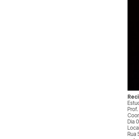
Reci
Estu
Prof
Coor
Dia 0
Loca
Rua 