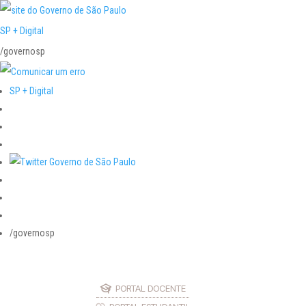
SP + Digital
/governosp
SP + Digital
/governosp
PORTAL DOCENTE