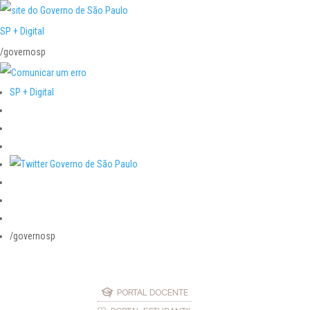
SP + Digital
/governosp
SP + Digital
/governosp
PORTAL DOCENTE