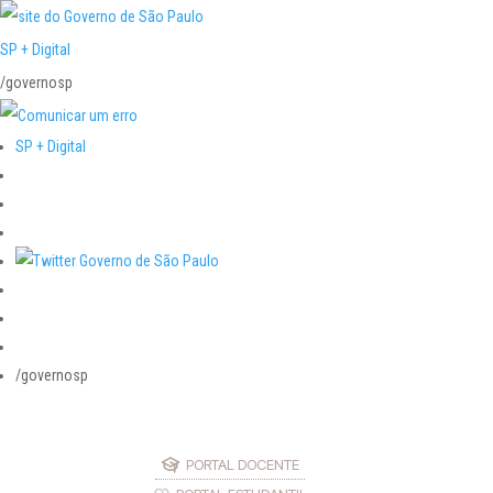
SP + Digital
/governosp
SP + Digital
/governosp
PORTAL DOCENTE