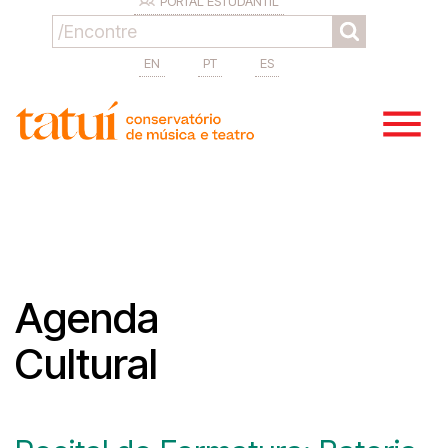
PORTAL ESTUDANTIL
EN
PT
ES
Agenda
Cultural