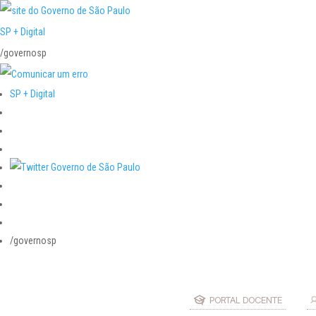
SP + Digital
/governosp
SP + Digital
/governosp
PORTAL DOCENTE