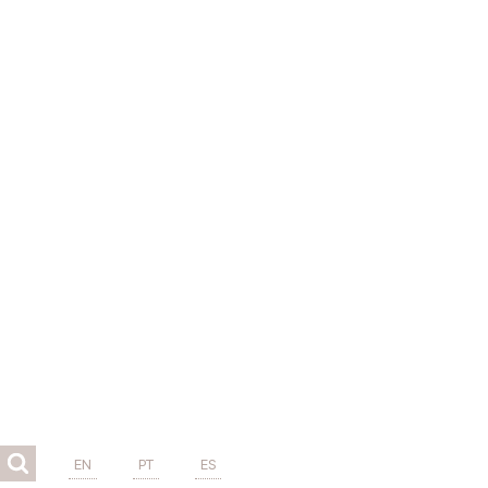
EN
PT
ES