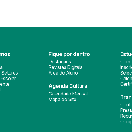
omos
Fique por dentro
Estu
Destaques
Como
ça
Revistas Digitais
Inscr
 Setores
Área do Aluno
Sele
Escolar
Calen
ente
Certi
Agenda Cultural
l
Calendário Mensal
Tran
Mapa do Site
Cont
Pres
Recu
Comp