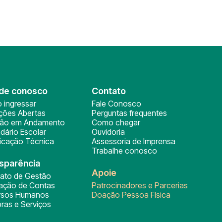
de conosco
Contato
 ingressar
Fale Conosco
ições Abertas
Perguntas frequentes
ção em Andamento
Como chegar
dário Escolar
Ouvidoria
ficação Técnica
Assessoria de Imprensa
Trabalhe conosco
sparência
Apoie
rato de Gestão
tação de Contas
Patrocinadores e Parcerias
rsos Humanos
Doação Pessoa Física
ras e Serviços