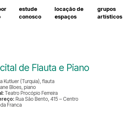
por
estude
locação de
grupos
o
conosco
espaços
artísticos
teatro procópio ferreira
artes cênicas
grupos artísticos de bolsistas
fale cono
salão villa-lobos
música
grupos pedagógicos – sede
pergunta
erto
auditório unidade chiquinha gonzaga
processo seletivo
grupos pedagógicos – polo
como che
orientações para locação
visite o c
equipe té
assessori
cital de Flauta e Piano
trabalhe 
a Kutluer (Turquia), flauta
iane Bloes, piano
l:
Teatro Procópio Ferreira
ereço:
Rua São Bento, 415 – Centro
ada Franca