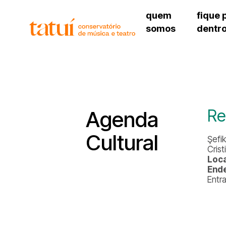
quem
fique 
somos
dentr
histórico
agenda cultural
governança
calendário escolar
unidades e setores
programas de conc
regimento escolar
revistas digitais
corpo docente
espaço estudantil
Re
Agenda
Cultural
Şefik
Crist
Loca
End
Entr