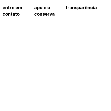
entre em
apoie o
transparência
contato
conserva
sco
patrocinadores e parcerias
contrato de gestão
s frequentes
doações de pessoa jurídica
prestação de contas
gar
doações de pessoa física
recursos humanos
onservatório
nota fiscal paulista (nfp)
compras e serviços
cnica social
a de imprensa
conosco