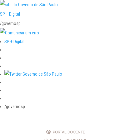
SP + Digital
/governosp
SP + Digital
/governosp
PORTAL DOCENTE