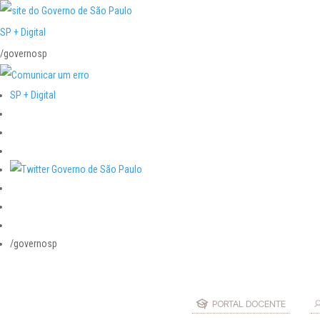
SP + Digital
/governosp
SP + Digital
/governosp
PORTAL DOCENTE