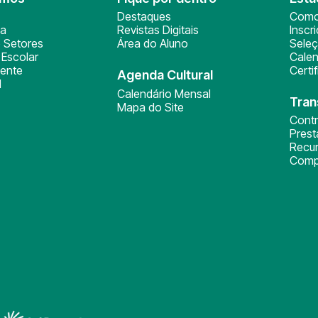
Destaques
Como
ça
Revistas Digitais
Inscr
 Setores
Área do Aluno
Sele
Escolar
Calen
ente
Certi
Agenda Cultural
l
Calendário Mensal
Tran
Mapa do Site
Cont
Pres
Recu
Comp