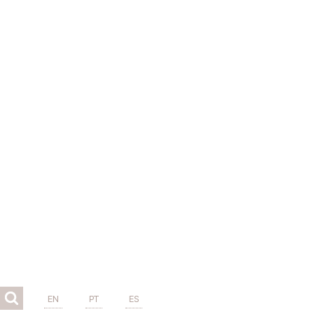
EN
PT
ES