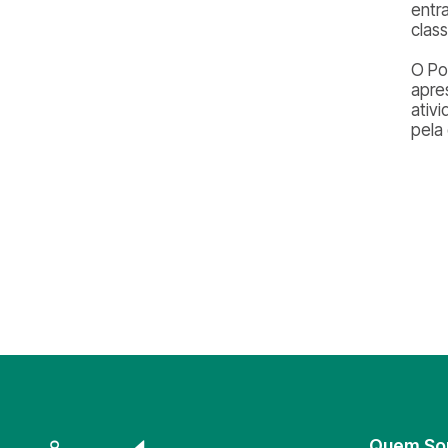
entr
class
O Po
apre
ativ
pela
Quem S