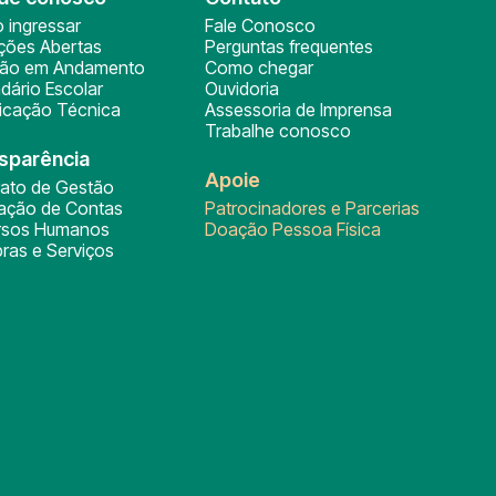
 ingressar
Fale Conosco
ições Abertas
Perguntas frequentes
ção em Andamento
Como chegar
dário Escolar
Ouvidoria
ficação Técnica
Assessoria de Imprensa
Trabalhe conosco
sparência
Apoie
rato de Gestão
tação de Contas
Patrocinadores e Parcerias
rsos Humanos
Doação Pessoa Física
ras e Serviços