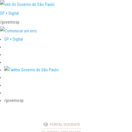
SP + Digital
/governosp
SP + Digital
/governosp
PORTAL DOCENTE