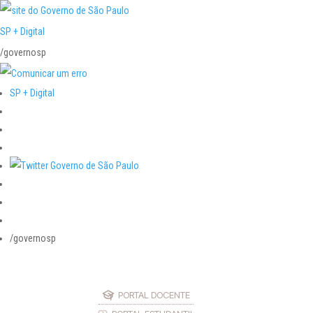
SP + Digital
/governosp
SP + Digital
/governosp
PORTAL DOCENTE