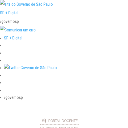
SP + Digital
/governosp
SP + Digital
/governosp
PORTAL DOCENTE