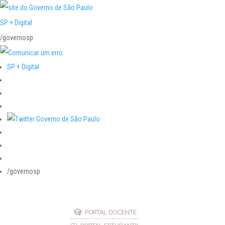
SP + Digital
/governosp
SP + Digital
/governosp
PORTAL DOCENTE