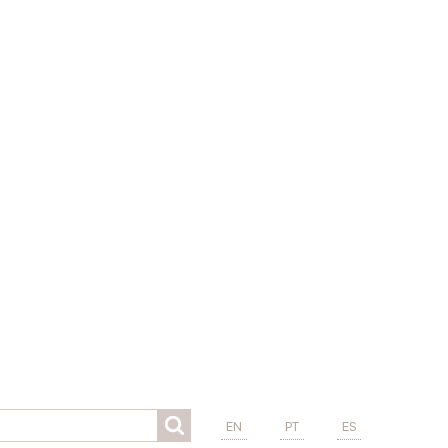
EN
PT
ES