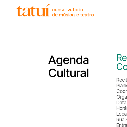
histór
gover
unida
regim
corpo
Re
Agenda
Co
Cultural
Reci
Pian
Coor
Orga
Data
Horá
Local
Rua 
Entr