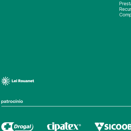
Pres
Recu
Comp