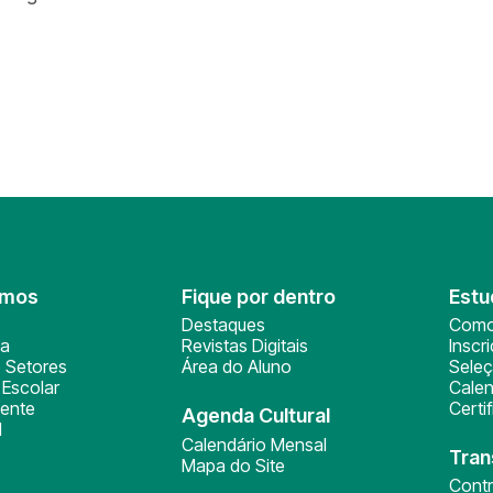
omos
Fique por dentro
Estu
Destaques
Como
ça
Revistas Digitais
Inscr
 Setores
Área do Aluno
Sele
Escolar
Calen
ente
Certi
Agenda Cultural
l
Calendário Mensal
Tran
Mapa do Site
Cont