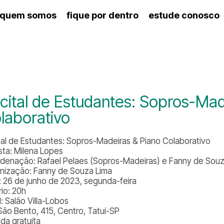
quem somos
fique por dentro
estude conosco
ico
agenda cultural
artes cênicas
nança
calendário escolar
des e setores
programas de concerto
ento escolar
revistas digitais
 docente
espaço estudantil
cital de Estudantes: Sopros-Mad
laborativo
tal de Estudantes: Sopros-Madeiras & Piano Colaborativo
ista: Milena Lopes
denação: Rafael Pelaes (Sopros-Madeiras) e Fanny de Souza
nização: Fanny de Souza Lima
: 26 de junho de 2023, segunda-feira
rio: 20h
: Salão Villa-Lobos
São Bento, 415, Centro, Tatuí-SP
ada gratuita