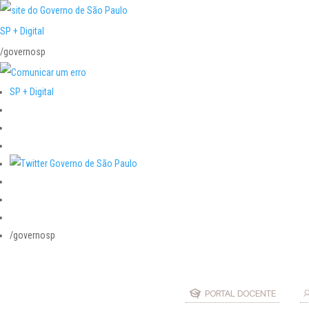
SP + Digital
/governosp
SP + Digital
/governosp
PORTAL DOCENTE