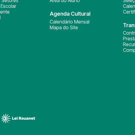
 Setores
Área do Aluno
Sele
Escolar
Calen
ente
Certi
Agenda Cultural
l
Calendário Mensal
Tran
Mapa do Site
Cont
Pres
Recu
Comp