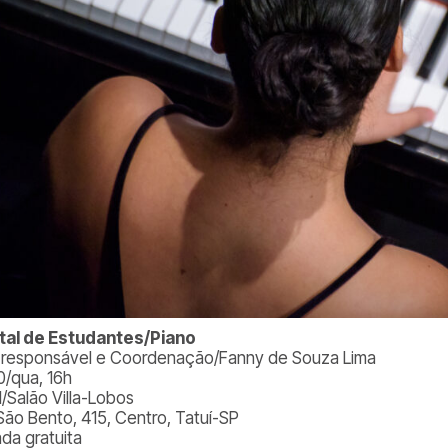
tal de Estudantes/Piano
. responsável e Coordenação/Fanny de Souza Lima
0/qua, 16h
l/Salão Villa-Lobos
São Bento, 415, Centro, Tatuí-SP
ada gratuita