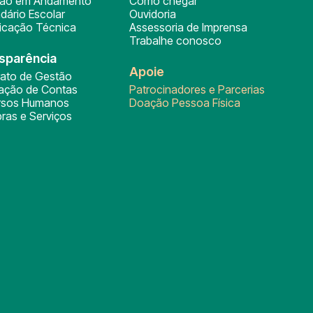
ção em Andamento
Como chegar
dário Escolar
Ouvidoria
ficação Técnica
Assessoria de Imprensa
Trabalhe conosco
sparência
Apoie
rato de Gestão
tação de Contas
Patrocinadores e Parcerias
rsos Humanos
Doação Pessoa Física
ras e Serviços