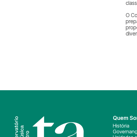
class
O Co
prep
prop
dive
Quem S
História
Governan