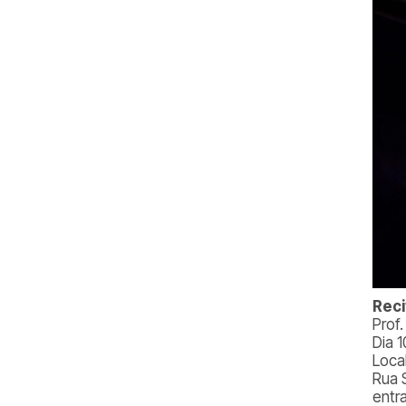
Reci
Prof
Dia 1
Loca
Rua 
entr