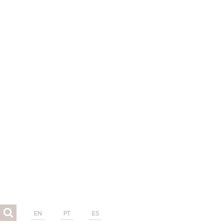
EN
PT
ES