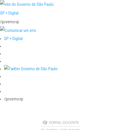
SP + Digital
/governosp
SP + Digital
/governosp
PORTAL DOCENTE