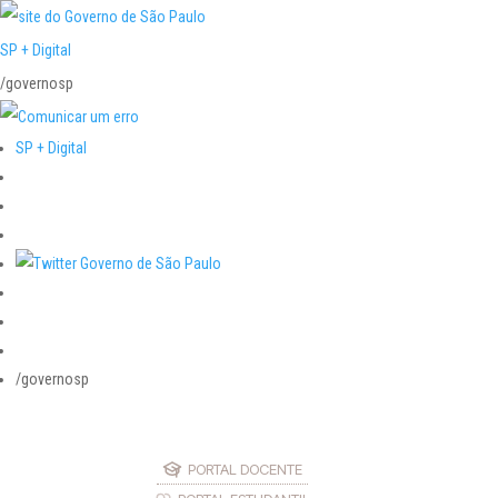
SP + Digital
/governosp
SP + Digital
/governosp
PORTAL DOCENTE