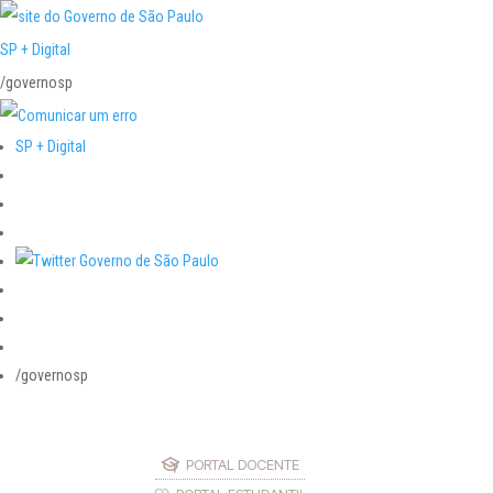
SP + Digital
/governosp
SP + Digital
/governosp
PORTAL DOCENTE