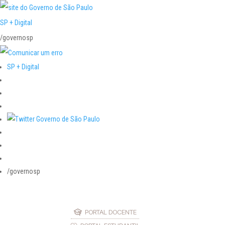
SP + Digital
/governosp
SP + Digital
/governosp
PORTAL DOCENTE