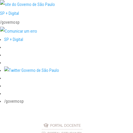
SP + Digital
/governosp
SP + Digital
/governosp
PORTAL DOCENTE