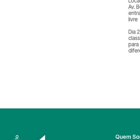
Loca
Av. 
entr
livre
Dia 
clas
para
dife
Quem S