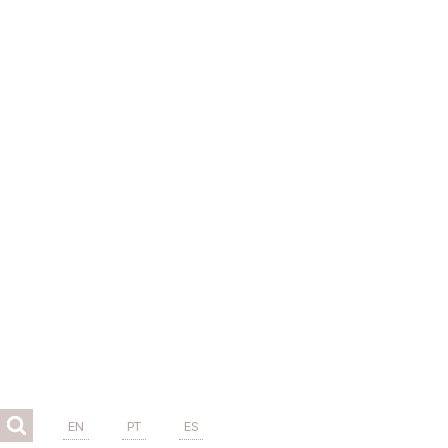
EN
PT
ES