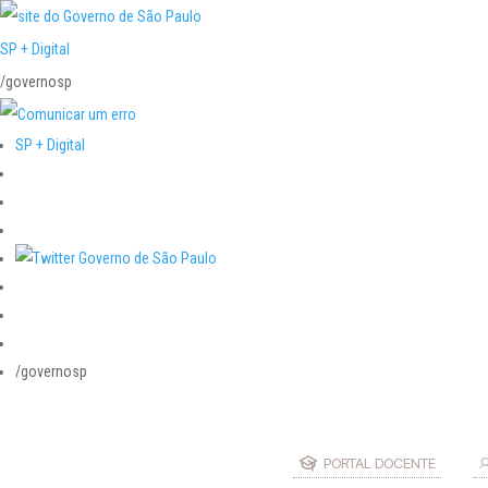
SP + Digital
/governosp
SP + Digital
/governosp
PORTAL DOCENTE