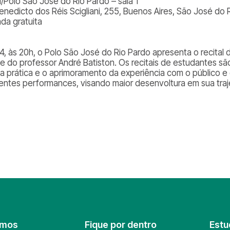
l/Polo São José do Rio Pardo – sala 1
Benedicto dos Réis Scigliani, 255, Buenos Aires, São José do
ada gratuita
24, às 20h, o Polo São José do Rio Pardo apresenta o recital
se do professor André Batiston. Os recitais de estudantes s
 a prática e o aprimoramento da experiência com o público e
rentes performances, visando maior desenvoltura em sua trajet
omos
Fique por dentro
Estu