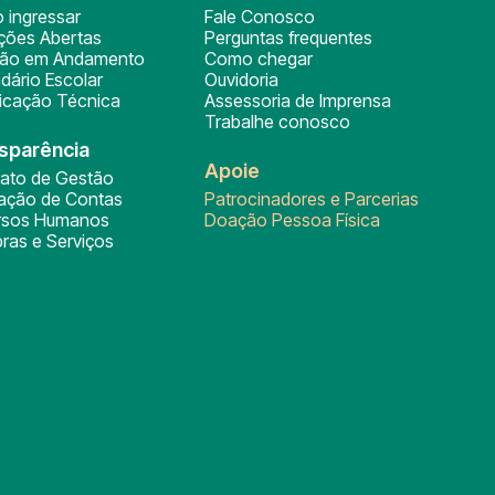
 ingressar
Fale Conosco
ições Abertas
Perguntas frequentes
ção em Andamento
Como chegar
dário Escolar
Ouvidoria
ficação Técnica
Assessoria de Imprensa
Trabalhe conosco
sparência
Apoie
rato de Gestão
tação de Contas
Patrocinadores e Parcerias
rsos Humanos
Doação Pessoa Física
ras e Serviços