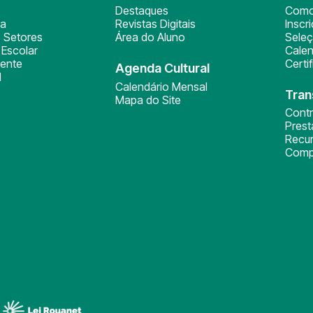
Destaques
Como
ça
Revistas Digitais
Inscr
 Setores
Área do Aluno
Sele
Escolar
Calen
ente
Certi
Agenda Cultural
l
Calendário Mensal
Tran
Mapa do Site
Cont
Pres
Recu
Comp