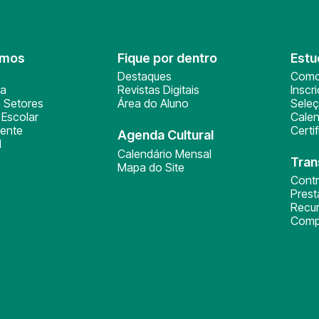
omos
Fique por dentro
Estu
Destaques
Como
ça
Revistas Digitais
Inscr
 Setores
Área do Aluno
Sele
Escolar
Calen
ente
Certi
Agenda Cultural
l
Calendário Mensal
Tran
Mapa do Site
Cont
Pres
Recu
Comp