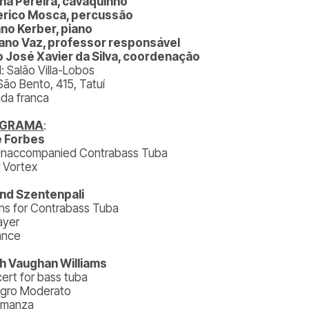
na Pereira, cavaquinho
erico Mosca, percussão
ano Kerber, piano
ano Vaz, professor responsável
 José Xavier da Silva, coordenação
: Salão Villa-Lobos
São Bento, 415, Tatuí
ada franca
OGRAMA
:
e Forbes
Unaccompanied Contrabass Tuba
r Vortex
nd Szentenpali
ons for Contrabass Tuba
ayer
ance
h Vaughan Williams
ert for bass tuba
legro Moderato
omanza