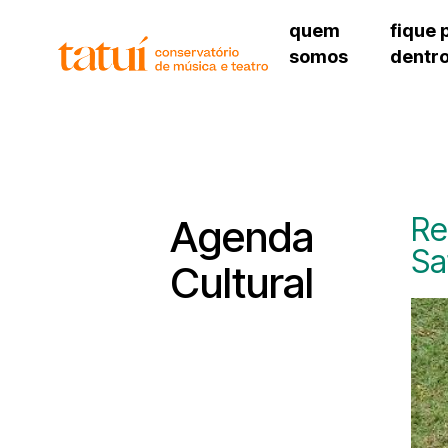
quem
fique 
somos
dentr
histórico
agenda cultural
governança
calendário escolar
unidades e setores
programas de conc
regimento escolar
revistas digitais
corpo docente
espaço estudantil
Re
Agenda
Sa
Cultural