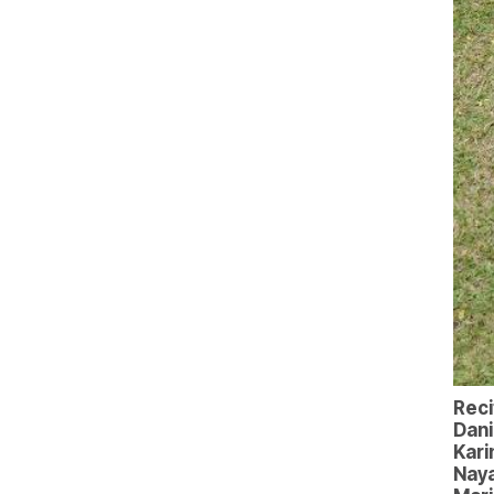
Reci
Dani
Kari
Naya