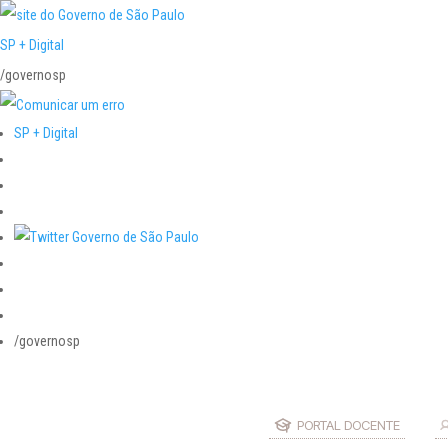
SP + Digital
/governosp
SP + Digital
/governosp
PORTAL DOCENTE