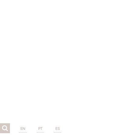
EN
PT
ES