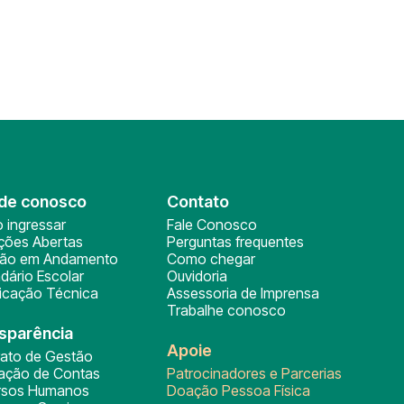
de conosco
Contato
 ingressar
Fale Conosco
ições Abertas
Perguntas frequentes
ção em Andamento
Como chegar
dário Escolar
Ouvidoria
ficação Técnica
Assessoria de Imprensa
Trabalhe conosco
sparência
Apoie
rato de Gestão
tação de Contas
Patrocinadores e Parcerias
rsos Humanos
Doação Pessoa Física