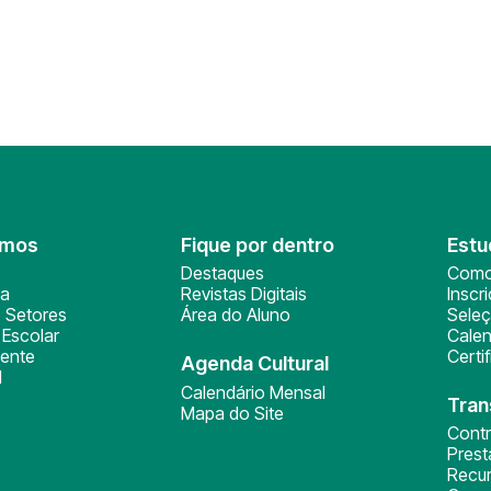
omos
Fique por dentro
Estu
Destaques
Como
ça
Revistas Digitais
Inscr
 Setores
Área do Aluno
Sele
Escolar
Calen
ente
Certi
Agenda Cultural
l
Calendário Mensal
Tran
Mapa do Site
Cont
Pres
Recu