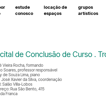
por
estude
locação de
grupos
o
conosco
espaços
artísticos
cursos regulares
bilheteria
teatro procópio ferreira
artes cênicas
grupos artísticos de bolsistas
fale cono
cursos livres
cursos regulares
salão villa-lobos
música
grupos pedagógicos – sede
ouvidoria 
cursos de aperfeiçoamento
cursos livres
erto
auditório unidade chiquinha gonzaga
processo seletivo
grupos pedagógicos – polo
pergunta
chiquinha gonzaga
cursos de aperfeiçoamento
orientações para locação
como che
a
visite o c
3
sceic-sp
cital de Conclusão de Curso . T
to
equipe té
josé do rio pardo
assessori
é Vieira Rocha, formando
trabalhe 
to Soares, professor responsável
y de Souza Lima, piano
 José Xavier da Silva, coordenação
: Salão Villa-Lobos
reço: Rua São Bento, 415
ada Franca