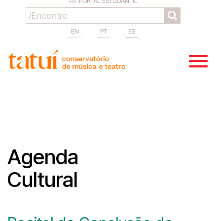
PORTAL ESTUDANTIL
EN
PT
ES
Agenda
Cultural