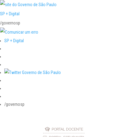
SP + Digital
/governosp
SP + Digital
/governosp
PORTAL DOCENTE