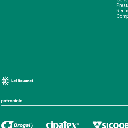
Pres
Recu
Comp