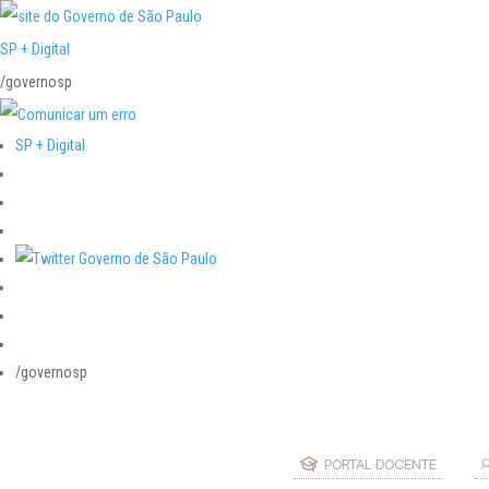
SP + Digital
/governosp
SP + Digital
/governosp
PORTAL DOCENTE