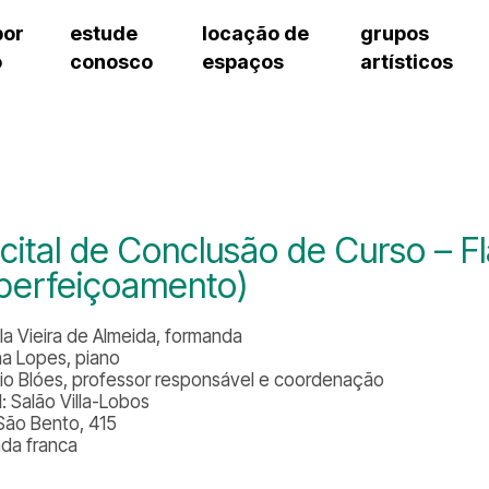
por
estude
locação de
grupos
o
conosco
espaços
artísticos
cursos regulares
bilheteria
teatro procópio ferreira
artes cênicas
grupos artísticos de bolsistas
fale cono
cursos livres
cursos regulares
salão villa-lobos
música
grupos pedagógicos – sede
ouvidoria 
cursos de aperfeiçoamento
cursos livres
erto
auditório unidade chiquinha gonzaga
processo seletivo
grupos pedagógicos – polo
pergunta
chiquinha gonzaga
cursos de aperfeiçoamento
orientações para locação
como che
a
visite o c
3
sceic-sp
cital de Conclusão de Curso – F
to
equipe té
perfeiçoamento)
josé do rio pardo
assessori
trabalhe 
la Vieira de Almeida, formanda
na Lopes, piano
io Blóes, professor responsável e coordenação
: Salão Villa-Lobos
São Bento, 415
ada franca