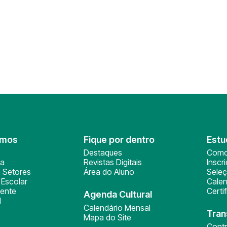
omos
Fique por dentro
Estu
Destaques
Como
ça
Revistas Digitais
Inscr
 Setores
Área do Aluno
Sele
Escolar
Calen
ente
Certi
Agenda Cultural
l
Calendário Mensal
Tran
Mapa do Site
Cont