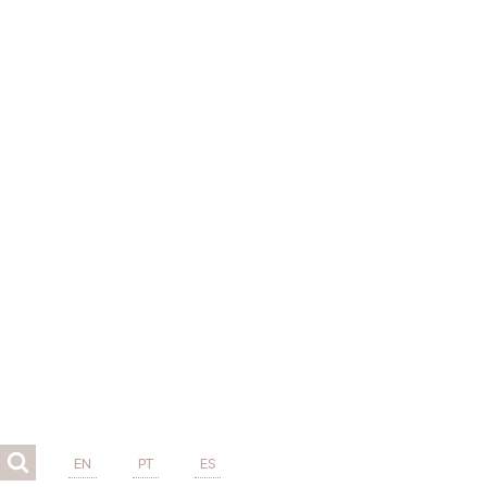
EN
PT
ES