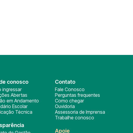
de conosco
Contato
 ingressar
Fale Conosco
ições Abertas
Perguntas frequentes
ção em Andamento
Como chegar
dário Escolar
Ouvidoria
ficação Técnica
Assessoria de Imprensa
Trabalhe conosco
sparência
Apoie
rato de Gestão