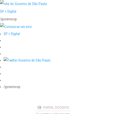
SP + Digital
/governosp
SP + Digital
/governosp
PORTAL DOCENTE