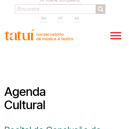
PORTAL ESTUDANTIL
EN
PT
ES
Agenda
Cultural