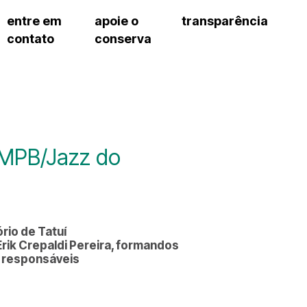
entre em
apoie o
transparência
contato
conserva
sco
patrocinadores e parcerias
contrato de gestão
exercí
– fala sp
doações de pessoa física
prestação de contas
exercí
manua
s frequentes
doações de pessoa jurídica
recursos humanos
exercí
cargos
atos 
gar
nota fiscal paulista (nfp)
compras e serviços
exercí
traba
proce
onservatório
exercí
regul
proc
 MPB/Jazz do
exercí
proc
cnica social
exercí
a de imprensa
processos em andamento
conosco
processos concluídos
rio de Tatuí
rik Crepaldi Pereira, formandos
s responsáveis