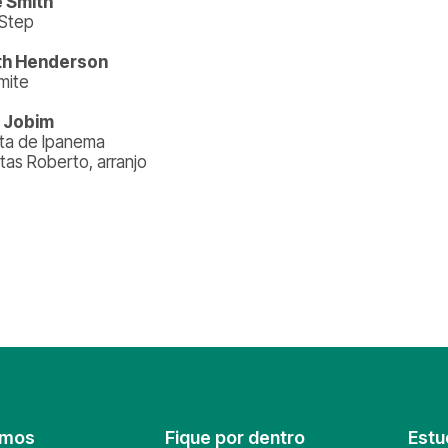
 Smith
 Step
th Henderson
mite
 Jobim
ta de Ipanema
tas Roberto, arranjo
omos
Fique por dentro
Estu