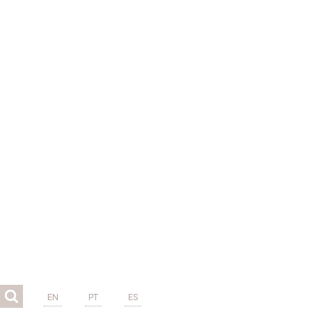
EN
PT
ES