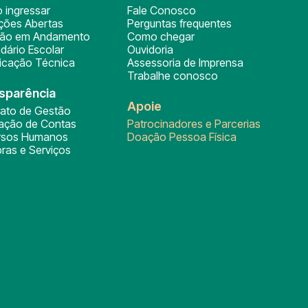
 ingressar
Fale Conosco
ições Abertas
Perguntas frequentes
ção em Andamento
Como chegar
dário Escolar
Ouvidoria
ficação Técnica
Assessoria de Imprensa
Trabalhe conosco
sparência
Apoie
rato de Gestão
tação de Contas
Patrocinadores e Parcerias
rsos Humanos
Doação Pessoa Física
ras e Serviços