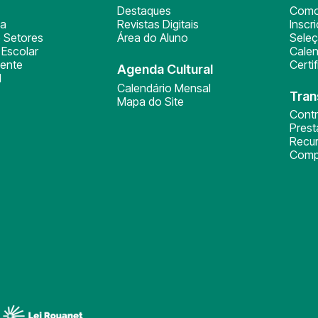
Destaques
Como
ça
Revistas Digitais
Inscr
 Setores
Área do Aluno
Sele
Escolar
Calen
ente
Certi
Agenda Cultural
l
Calendário Mensal
Tran
Mapa do Site
Cont
Pres
Recu
Comp