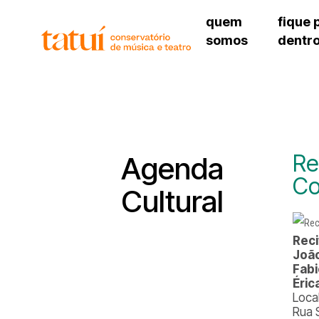
quem
fique 
somos
dentr
histórico
agenda cultural
governança
calendário escolar
sede
unidades e setores
programas de conc
unidade 
regimento escolar
revistas digitais
bibliotec
corpo docente
espaço estudantil
unidade 
newsletter
Re
Agenda
alojamen
Co
polo são 
Cultural
Reci
João
Fabi
Éri
Local
Rua 