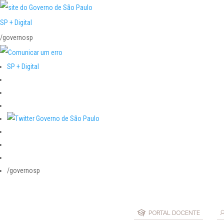
SP + Digital
/governosp
SP + Digital
/governosp
PORTAL DOCENTE