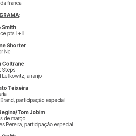
ada franca
OGRAMA
:
 Smith
e pts I + II
ne Shorter
or No
 Coltrane
t Steps
 Lefkowitz, arranjo
to Teixeira
ria
 Brand, participação especial
 Regina/Tom Jobim
s de março
es Pereira, participação especial