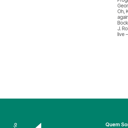
Geor
Oh, 
agai
Bock
J. Ro
live 
Quem S