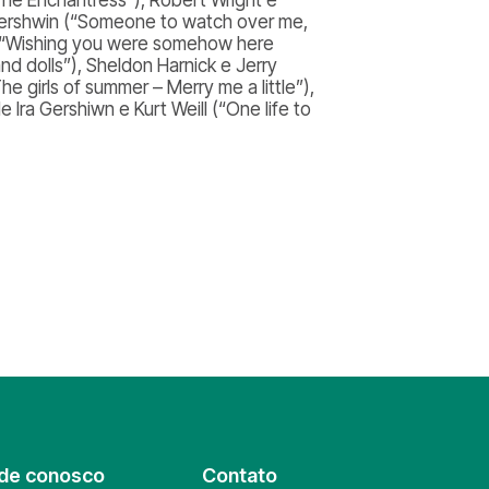
 Gershwin (“Someone to watch over me,
r (“Wishing you were somehow here
nd dolls”), Sheldon Harnick e Jerry
 girls of summer – Merry me a little”),
 Ira Gershiwn e Kurt Weill (“One life to
de conosco
Contato