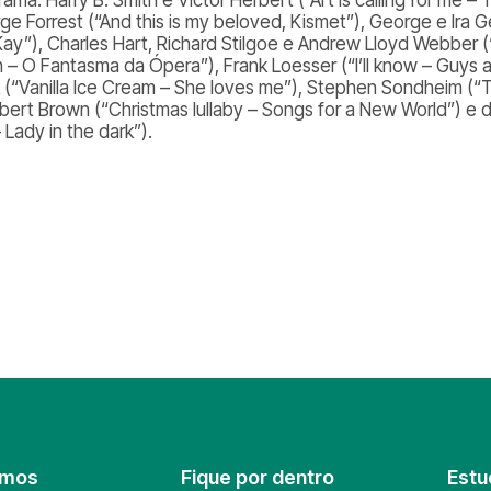
ge Forrest (“And this is my beloved, Kismet”), George e Ira
Kay”), Charles Hart, Richard Stilgoe e Andrew Lloyd Webbe
n – O Fantasma da Ópera”), Frank Loesser (“I’ll know – Guys a
 (“Vanilla Ice Cream – She loves me”), Stephen Sondheim (“The
bert Brown (“Christmas lullaby – Songs for a New World”) e de
– Lady in the dark”).
omos
Fique por dentro
Estu