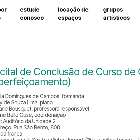
por
estude
locação de
grupos
o
conosco
espaços
artísticos
cursos regulares
bilheteria
teatro procópio ferreira
artes cênicas
grupos artísticos de bolsistas
fale cono
cursos livres
cursos regulares
salão villa-lobos
música
grupos pedagógicos – sede
ouvidoria 
cursos de aperfeiçoamento
cursos livres
erto
auditório unidade chiquinha gonzaga
processo seletivo
grupos pedagógicos – polo
pergunta
chiquinha gonzaga
cursos de aperfeiçoamento
orientações para locação
como che
a
visite o c
3
sceic-sp
cital de Conclusão de Curso de 
to
equipe té
perfeiçoamento)
josé do rio pardo
assessori
trabalhe 
lia Domingues de Campos, formanda
y de Souza Lima, piano
lane Bousquet, professora responsável
tine Bello Guse, coordenação
l: Auditório da Unidade 2
reço: Rua São Bento, 808
ada franca
ama: Harry B. Smith e Victor Herbert (“Art is calling for me 