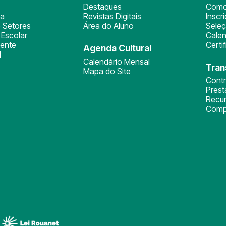
Destaques
Como
ça
Revistas Digitais
Inscr
 Setores
Área do Aluno
Sele
Escolar
Calen
ente
Certi
Agenda Cultural
l
Calendário Mensal
Tran
Mapa do Site
Cont
Pres
Recu
Comp