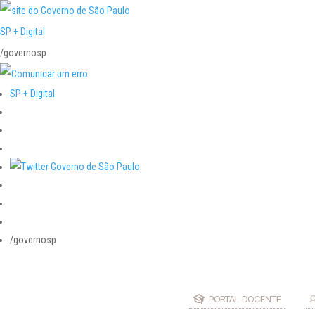
SP + Digital
/governosp
SP + Digital
/governosp
PORTAL DOCENTE