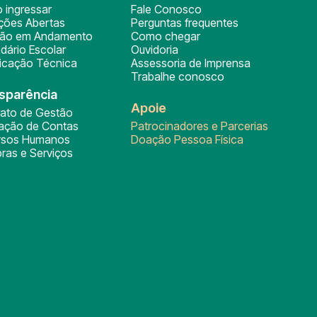
 ingressar
Fale Conosco
ições Abertas
Perguntas frequentes
ção em Andamento
Como chegar
dário Escolar
Ouvidoria
ficação Técnica
Assessoria de Imprensa
Trabalhe conosco
sparência
Apoie
rato de Gestão
tação de Contas
Patrocinadores e Parcerias
rsos Humanos
Doação Pessoa Física
ras e Serviços