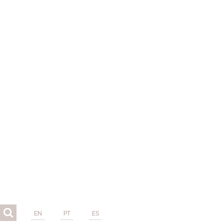
EN
PT
ES