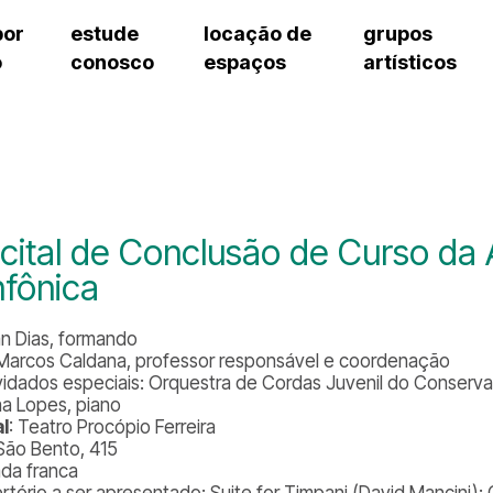
por
estude
locação de
grupos
o
conosco
espaços
artísticos
teatro procópio ferreira
artes cênicas
grupos artísticos de bolsistas
fale cono
salão villa-lobos
música
grupos pedagógicos – sede
pergunta
erto
auditório unidade chiquinha gonzaga
processo seletivo
grupos pedagógicos – polo
como che
orientações para locação
visite o c
equipe té
assessori
cital de Conclusão de Curso da
trabalhe 
nfônica
n Dias, formando
 Marcos Caldana, professor responsável e coordenação
idados especiais: Orquestra de Cordas Juvenil do Conservató
na Lopes, piano
l
: Teatro Procópio Ferreira
São Bento, 415
ada franca
rtório a ser apresentado:
Suite for Timpani (David Mancini);