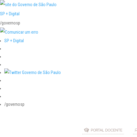
SP + Digital
/governosp
SP + Digital
/governosp
PORTAL DOCENTE