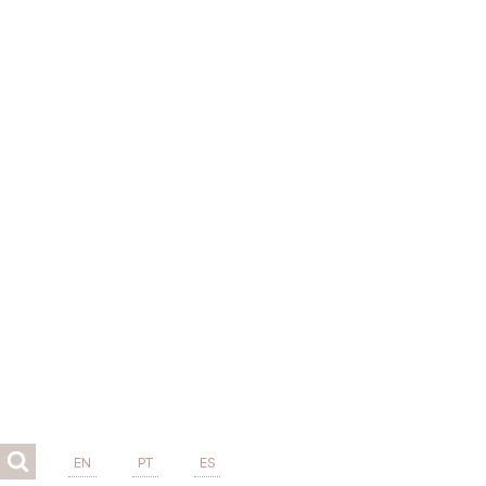
EN
PT
ES