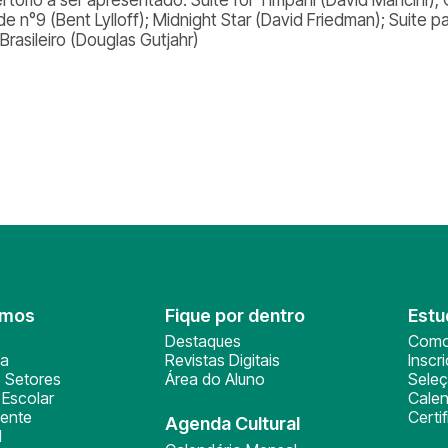
de n°9 (Bent Lylloff); Midnight Star (David Friedman); Suite p
Brasileiro (Douglas Gutjahr)
omos
Fique por dentro
Estu
Destaques
Como
ça
Revistas Digitais
Inscr
 Setores
Área do Aluno
Sele
Escolar
Calen
ente
Certi
Agenda Cultural
l