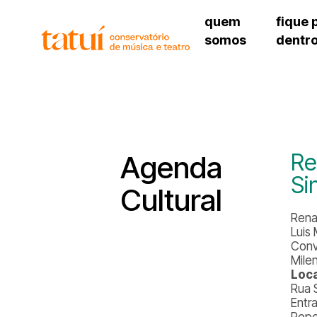
quem
fique 
somos
dentr
histórico
agenda cultural
governança
calendário escolar
unidades e setores
programas de conc
regimento escolar
revistas digitais
corpo docente
espaço estudantil
Re
Agenda
Si
Cultural
Rena
Luis
Conv
Mile
Loca
Rua 
Entr
Repe