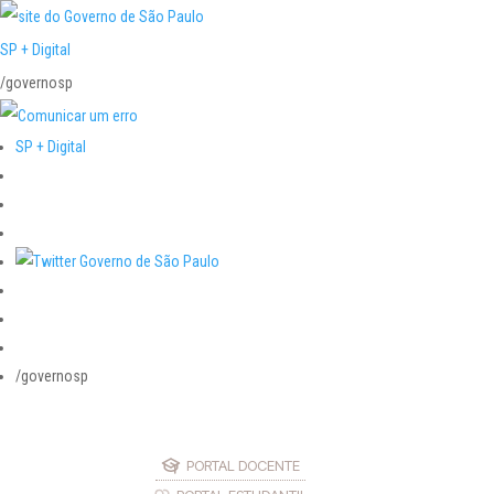
SP + Digital
/governosp
SP + Digital
/governosp
PORTAL DOCENTE