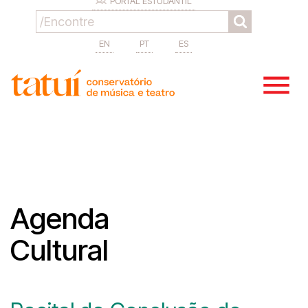
PORTAL ESTUDANTIL
EN
PT
ES
Agenda
Cultural