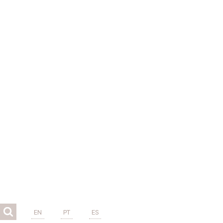
EN
PT
ES