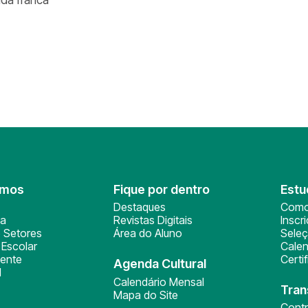
omos
Fique por dentro
Estu
Destaques
Como
ça
Revistas Digitais
Inscr
 Setores
Área do Aluno
Sele
Escolar
Calen
ente
Certi
Agenda Cultural
l
Calendário Mensal
Tran
Mapa do Site
Cont