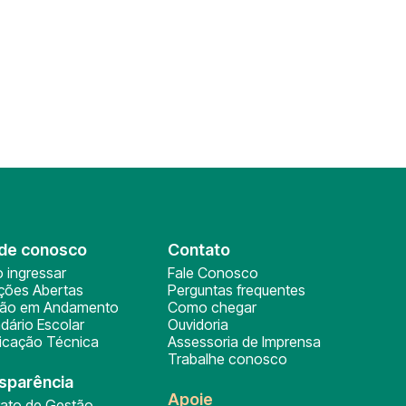
de conosco
Contato
 ingressar
Fale Conosco
ições Abertas
Perguntas frequentes
ção em Andamento
Como chegar
dário Escolar
Ouvidoria
ficação Técnica
Assessoria de Imprensa
Trabalhe conosco
sparência
Apoie
rato de Gestão