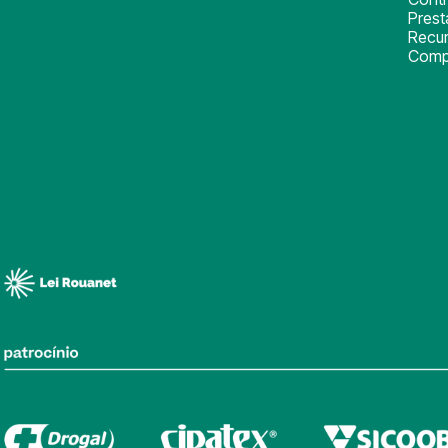
Pres
Recu
Comp