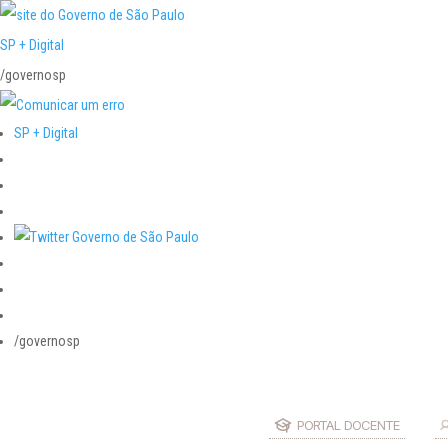
SP + Digital
/governosp
SP + Digital
/governosp
PORTAL DOCENTE