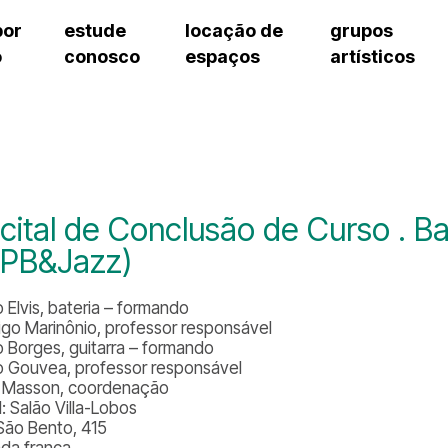
por
estude
locação de
grupos
o
conosco
espaços
artísticos
cursos regulares
bilheteria
teatro procópio ferreira
artes cênicas
grupos artísticos de bolsistas
fale cono
cursos livres
cursos regulares
salão villa-lobos
música
grupos pedagógicos – sede
ouvidoria 
cursos de aperfeiçoamento
cursos livres
erto
auditório unidade chiquinha gonzaga
processo seletivo
grupos pedagógicos – polo
pergunta
chiquinha gonzaga
cursos de aperfeiçoamento
orientações para locação
como che
a
visite o c
3
sceic-sp
cital de Conclusão de Curso . Ba
to
equipe té
PB&Jazz)
josé do rio pardo
assessori
trabalhe 
 Elvis, bateria – formando
igo Marinônio, professor responsável
o Borges, guitarra – formando
o Gouvea, professor responsável
a Masson, coordenação
: Salão Villa-Lobos
São Bento, 415
ada franca