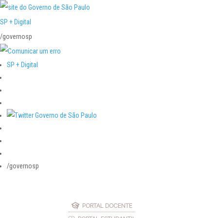
SP + Digital
/governosp
SP + Digital
/governosp
PORTAL DOCENTE