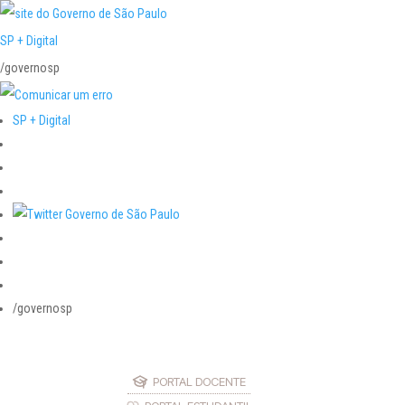
SP + Digital
/governosp
SP + Digital
/governosp
PORTAL DOCENTE