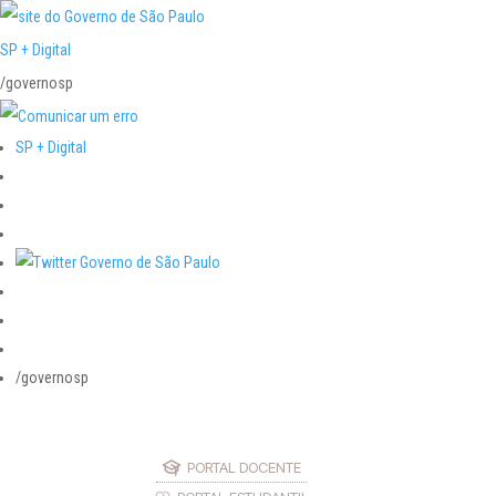
SP + Digital
/governosp
SP + Digital
/governosp
PORTAL DOCENTE