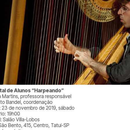
tal de Alunos “Harpeando”
ta Martins, professora responsável
to Bandel, coordenação
: 23 de novembro de 2019, sábado
rio: 19h00
: Salão Villa-Lobos
São Bento, 415, Centro, Tatuí-SP