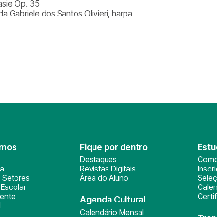
asie Op. 35
da Gabriele dos Santos Olivieri, harpa
omos
Fique por dentro
Estu
Destaques
Como
ça
Revistas Digitais
Inscr
 Setores
Área do Aluno
Sele
Escolar
Calen
ente
Certi
Agenda Cultural
l
Calendário Mensal