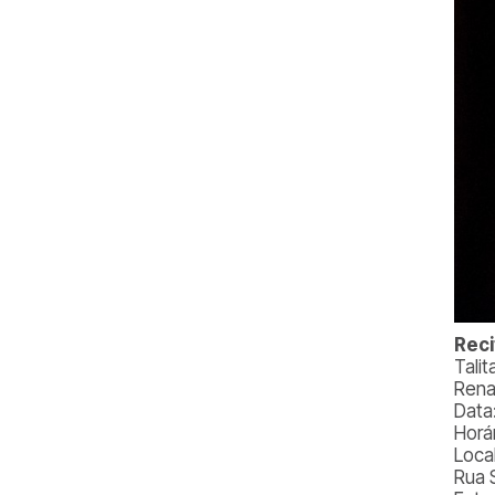
Reci
Tali
Rena
Data
Horá
Local
Rua 