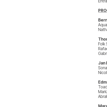
Entr
PR
Bern
Aquat
Natha
Thom
Folk
Rafa
Gabr
Jan 
Sona
Nico
Edmu
Toad
Mari
Abra
Marc