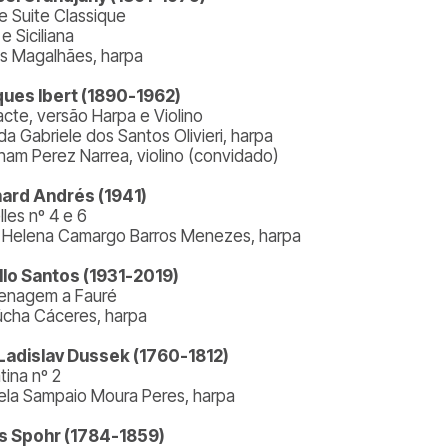
te Suite Classique
e Siciliana
s Magalhães, harpa
ues Ibert (1890-1962)
acte, versão Harpa e Violino
da Gabriele dos Santos Olivieri, harpa
ham Perez Narrea, violino (convidado)
ard Andrés (1941)
les nº 4 e 6
 Helena Camargo Barros Menezes, harpa
llo Santos (1931-2019)
nagem a Fauré
úcha Cáceres, harpa
Ladislav Dussek (1760-1812)
tina nº 2
ela Sampaio Moura Peres, harpa
s Spohr (1784-1859)