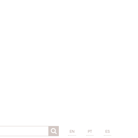
EN
PT
ES