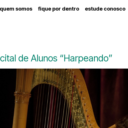
quem somos
fique por dentro
estude conosco
ico
agenda cultural
artes cênicas
nança
calendário escolar
des e setores
programas de concerto
ento escolar
revistas digitais
 docente
espaço estudantil
cital de Alunos “Harpeando”