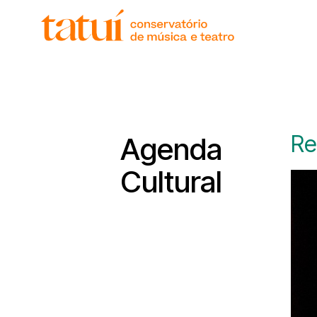
histór
gover
unida
regim
corpo
Re
Agenda
Cultural