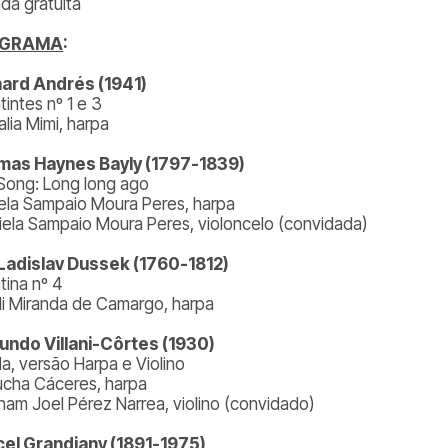
ada gratuita
OGRAMA
:
ard Andrés (1941)
intes nº 1 e 3
lia Mimi, harpa
as Haynes Bayly (1797-1839)
 Song: Long long ago
ela Sampaio Moura Peres, harpa
iela Sampaio Moura Peres, violoncelo (convidada)
Ladislav Dussek (1760-1812)
tina nº 4
lli Miranda de Camargo, harpa
ndo Villani-Côrtes (1930)
a, versão Harpa e Violino
úcha Cáceres, harpa
ham Joel Pérez Narrea, violino (convidado)
el Grandjany (1891-1975)