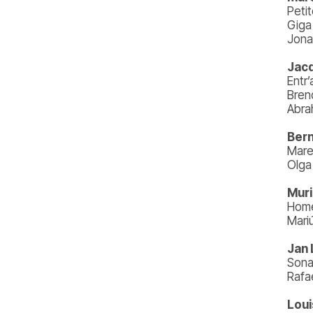
Peti
Giga 
Jona
Jacq
Entr’
Bren
Abra
Bern
Marel
Olga
Muri
Home
Mari
Jan 
Sona
Rafa
Loui