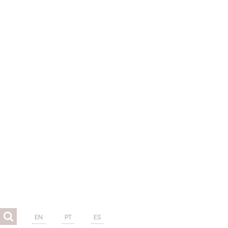
EN
PT
ES