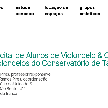
por
estude
locação de
grupos
o
conosco
espaços
artísticos
teatro procópio ferreira
artes cênicas
grupos artísticos de bolsistas
fale cono
salão villa-lobos
música
grupos pedagógicos – sede
pergunta
erto
auditório unidade chiquinha gonzaga
processo seletivo
grupos pedagógicos – polo
como che
orientações para locação
visite o c
equipe té
assessori
cital de Alunos de Violoncelo & 
trabalhe 
oloncelos do Conservatório de Ta
o Pires, professor responsável
 Ramos Pires, coordenação
tório da Unidade 3
São Bento, 412
ada franca