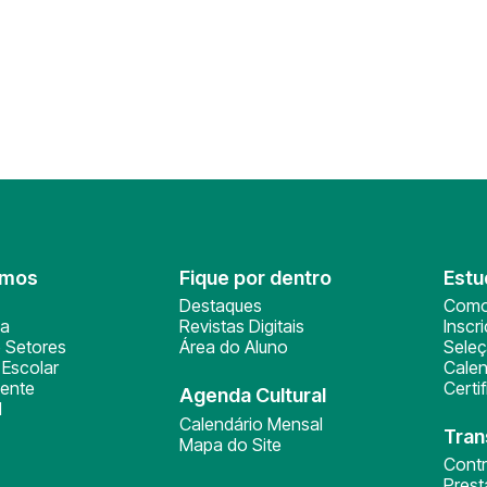
omos
Fique por dentro
Estu
Destaques
Como
ça
Revistas Digitais
Inscr
 Setores
Área do Aluno
Sele
Escolar
Calen
ente
Certi
Agenda Cultural
l
Calendário Mensal
Tran
Mapa do Site
Cont
Pres