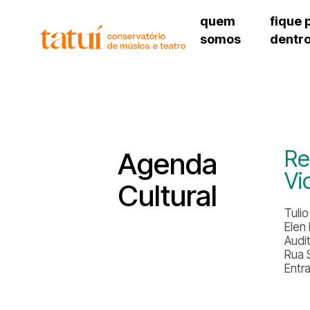
quem
fique 
somos
dentr
histórico
agenda cultural
governança
calendário escolar
unidades e setores
programas de conc
regimento escolar
revistas digitais
corpo docente
espaço estudantil
Re
Agenda
Vi
Cultural
Tuli
Elen
Audi
Rua 
Entr