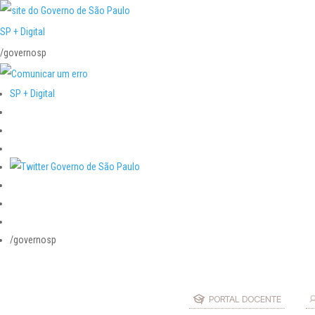
SP + Digital
/governosp
SP + Digital
/governosp
PORTAL DOCENTE