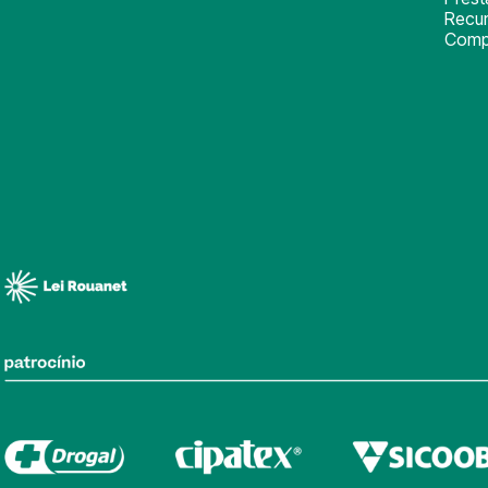
Recu
Comp