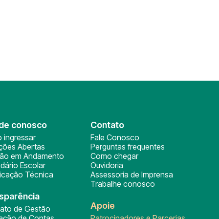
de conosco
Contato
 ingressar
Fale Conosco
ições Abertas
Perguntas frequentes
ção em Andamento
Como chegar
dário Escolar
Ouvidoria
ficação Técnica
Assessoria de Imprensa
Trabalhe conosco
sparência
Apoie
rato de Gestão
tação de Contas
Patrocinadores e Parcerias