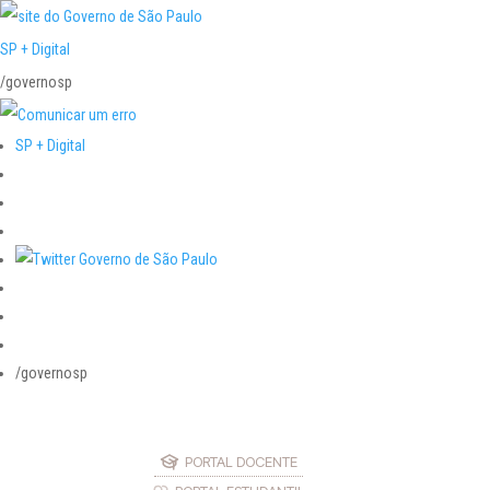
SP + Digital
/governosp
SP + Digital
/governosp
PORTAL DOCENTE