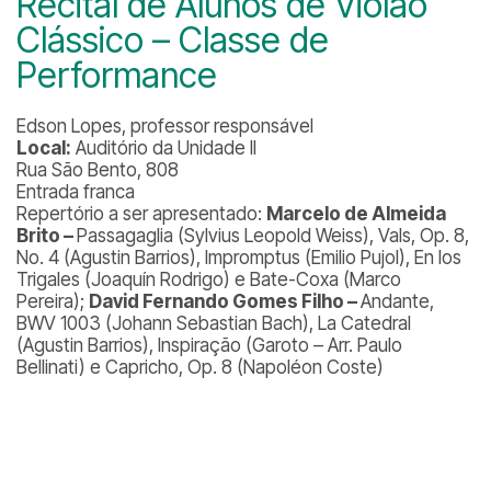
Recital de Alunos de Violão
Clássico – Classe de
Performance
Edson Lopes, professor responsável
Local:
Auditório da Unidade II
Rua São Bento, 808
Entrada franca
Repertório a ser apresentado:
Marcelo de Almeida
Brito –
Passagaglia (Sylvius Leopold Weiss), Vals, Op. 8,
No. 4 (Agustin Barrios), Impromptus (Emilio Pujol), En los
Trigales (Joaquín Rodrigo) e Bate-Coxa (Marco
Pereira);
David Fernando Gomes Filho –
​Andante,
BWV 1003 (​Johann Sebastian Bach), La Catedral
(Agustin Barrios), Inspiração (Garoto – Arr. Paulo
Bellinati) e Capricho, Op. 8 (Napoléon Coste)