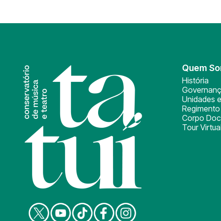
Quem S
História
Governan
Unidades e
Regimento 
Corpo Doc
Tour Virtua