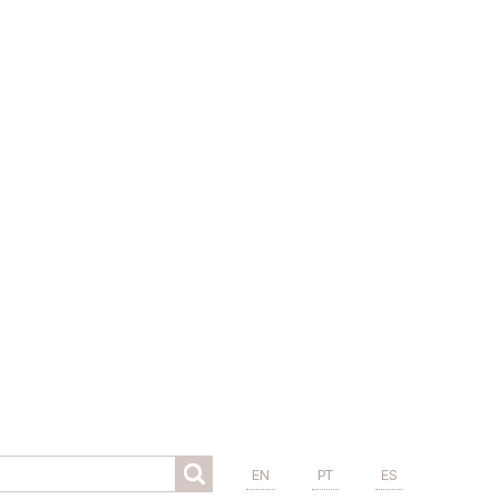
EN
PT
ES