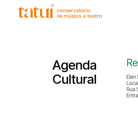
histór
gover
unida
regim
corpo
Re
Agenda
Cultural
Elen
Local
Rua 
Entr