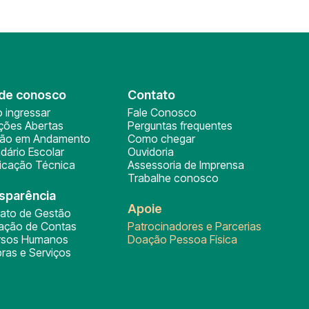
de conosco
Contato
 ingressar
Fale Conosco
ições Abertas
Perguntas frequentes
ção em Andamento
Como chegar
dário Escolar
Ouvidoria
ficação Técnica
Assessoria de Imprensa
Trabalhe conosco
sparência
Apoie
rato de Gestão
tação de Contas
Patrocinadores e Parcerias
rsos Humanos
Doação Pessoa Física
ras e Serviços