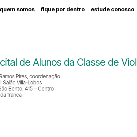
quem somos
fique por dentro
estude conosco
ico
agenda cultural
artes cênicas
nança
calendário escolar
des e setores
programas de concerto
ento escolar
revistas digitais
 docente
espaço estudantil
cital de Alunos da Classe de Vio
 Ramos Pires, coordenação
: Salão Villa-Lobos
São Bento, 415 – Centro
ada franca