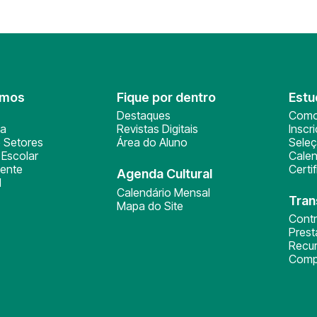
omos
Fique por dentro
Estu
Destaques
Como
ça
Revistas Digitais
Inscr
 Setores
Área do Aluno
Sele
Escolar
Calen
ente
Certi
Agenda Cultural
l
Calendário Mensal
Tran
Mapa do Site
Cont
Pres
Recu
Comp