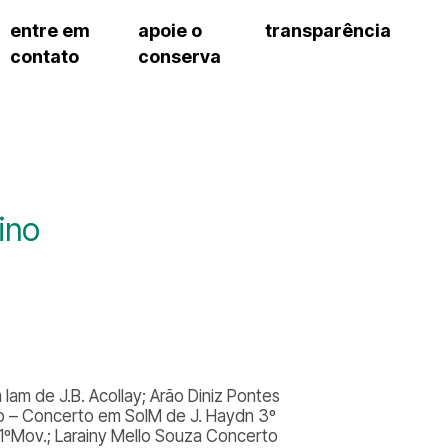
entre em
apoie o
transparência
contato
conserva
sco
patrocinadores e parcerias
contrato de gestão
exercí
– fala sp
doações de pessoa física
prestação de contas
exercí
manua
s frequentes
doações de pessoa jurídica
recursos humanos
exercí
cargos
atos 
gar
nota fiscal paulista (nfp)
compras e serviços
exercí
traba
proce
onservatório
exercí
regul
proc
ino
exercí
proc
cnica social
exercí
a de imprensa
processos em andamento
conosco
processos concluídos
am de J.B. Acollay; Arão Diniz Pontes
so – Concerto em SolM de J. Haydn 3º
1ºMov.; Larainy Mello Souza Concerto