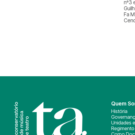
nº3 
Guil
Fa M
Cend
Quem S
História
Governan
Unidades e
Regimento 
Corpo Doc