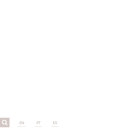
EN
PT
ES