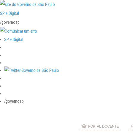
SP + Digital
/governosp
SP + Digital
/governosp
PORTAL DOCENTE