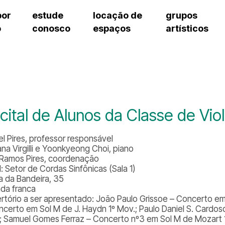
por
estude
locação de
grupos
o
conosco
espaços
artísticos
cursos regulares
bilheteria
teatro procópio ferreira
artes cênicas
grupos artísticos de bolsistas
fale cono
cursos livres
cursos regulares
salão villa-lobos
música
grupos pedagógicos – sede
ouvidoria 
cursos de aperfeiçoamento
cursos livres
erto
auditório unidade chiquinha gonzaga
processo seletivo
grupos pedagógicos – polo
pergunta
chiquinha gonzaga
cursos de aperfeiçoamento
orientações para locação
como che
a
visite o c
3
sceic-sp
cital de Alunos da Classe de Viol
to
equipe té
josé do rio pardo
assessori
el Pires, professor responsável
trabalhe 
ana Virgilli e Yoonkyeong Choi, piano
 Ramos Pires, coordenação
: Setor de Cordas Sinfônicas (Sala 1)
a da Bandeira, 35
ada franca
rtório a ser apresentado:
João Paulo Grissoe – Concerto em l
ncerto em Sol M de J. Haydn 1º Mov.; Paulo Daniel S. Cardo
; Samuel Gomes Ferraz – Concerto nº3 em Sol M de Mozart 