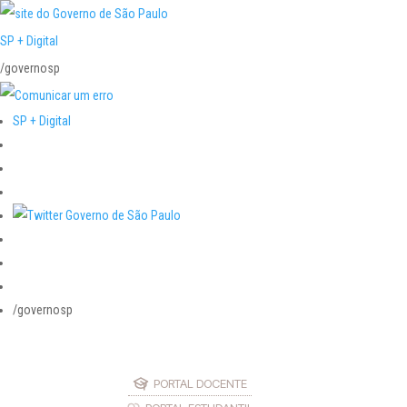
SP + Digital
/governosp
SP + Digital
/governosp
PORTAL DOCENTE