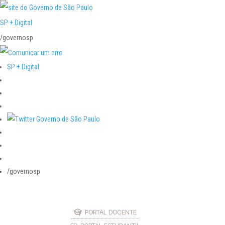
SP + Digital
/governosp
SP + Digital
/governosp
PORTAL DOCENTE