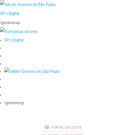
SP + Digital
/governosp
SP + Digital
/governosp
PORTAL DOCENTE