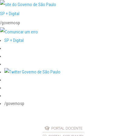
SP + Digital
/governosp
SP + Digital
/governosp
PORTAL DOCENTE