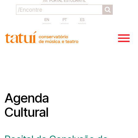
PORTAL ESTUDANTIL
EN
PT
ES
Agenda
Cultural