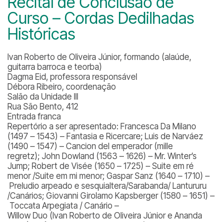
Recital de Conclusão de
Curso – Cordas Dedilhadas
Históricas
Ivan Roberto de Oliveira Júnior, formando (alaúde,
guitarra barroca e teorba)
Dagma Eid, professora responsável
Débora Ribeiro, coordenação
Salão da Unidade III
Rua São Bento, 412
Entrada franca
Repertório a ser apresentado:
Francesca Da Milano
(1497 – 1543) – Fantasia e Ricercare; Luis de Narváez
(1490 – 1547) – Cancion del emperador (mille
regretz); John Dowland (1563 – 1626) – Mr. Winter’s
Jump; Robert de Visée (1650 – 1725) – Suite em ré
menor /Suite em mi menor; Gaspar Sanz (1640 – 1710) –
Preludio arpeado e sesquialtera/Sarabanda/ Lantururu
/Canários; Giovanni Girolamo Kapsberger (1580 – 1651) –
Toccata Arpegiata / Canário –
Willow Duo (Ivan Roberto de Oliveira Júnior e Ananda