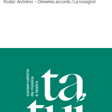
Roda):
Anônimo – Drewries accords / La rossignol