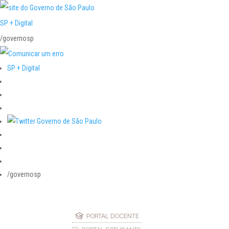
SP + Digital
/governosp
SP + Digital
/governosp
PORTAL DOCENTE