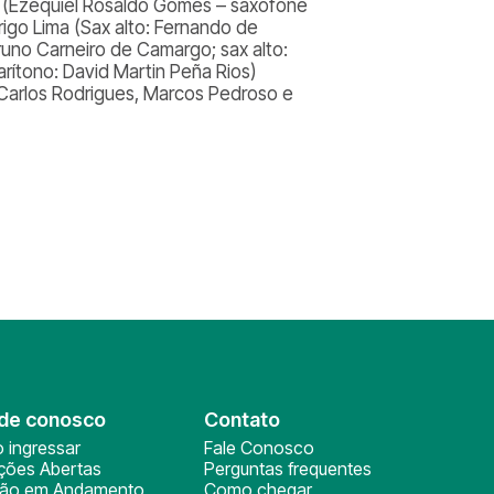
lli (Ezequiel Rosaldo Gomes – saxofone
igo Lima (Sax alto: Fernando de
runo Carneiro de Camargo; sax alto:
rítono: David Martin Peña Rios)
s Carlos Rodrigues, Marcos Pedroso e
de conosco
Contato
 ingressar
Fale Conosco
ições Abertas
Perguntas frequentes
ção em Andamento
Como chegar