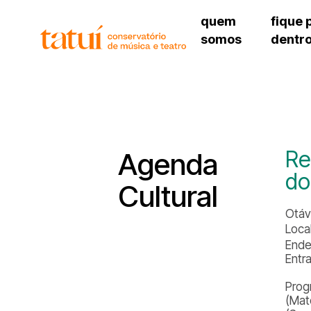
quem
fique 
somos
dentr
histórico
agenda cultural
governança
calendário escolar
unidades e setores
programas de conc
regimento escolar
revistas digitais
corpo docente
espaço estudantil
Re
Agenda
do
Cultural
Otáv
Local
Ende
Entr
Prog
(Mat