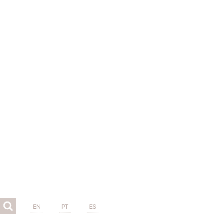
EN
PT
ES