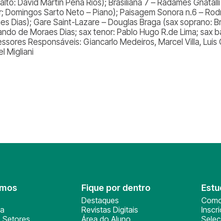
 alto: David Martin Peña Rios); Brasiliana 7 – Radamés Gnata
r; Domingos Sarto Neto – Piano); Paisagem Sonora n.6 – Rodr
es Dias); Gare Saint-Lazare – Douglas Braga (sax soprano: B
ando de Moraes Dias; sax tenor: Pablo Hugo R.de Lima; sax ba
essores Responsáveis: Giancarlo Medeiros, Marcel Villa, Lui
l Migliani
omos
Fique por dentro
Estu
Destaques
Como
ça
Revistas Digitais
Inscr
 Setores
Área do Aluno
Sele