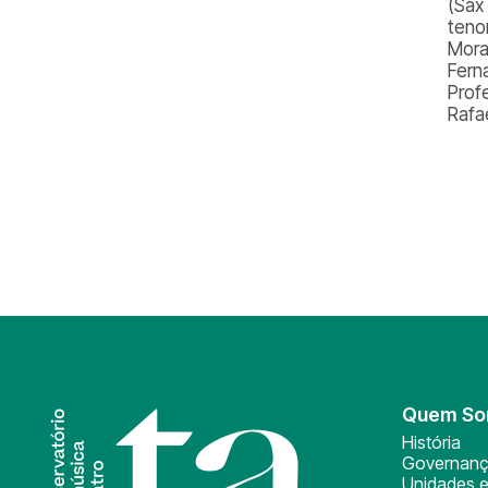
(Sax
teno
Mora
Fern
Prof
Rafae
Quem S
História
Governan
Unidades e