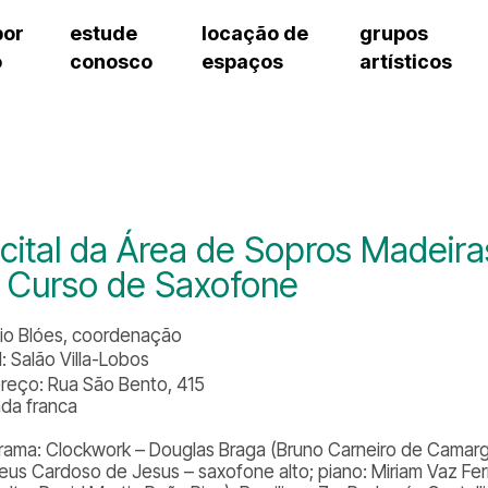
por
estude
locação de
grupos
o
conosco
espaços
artísticos
teatro procópio ferreira
artes cênicas
grupos artísticos de bolsistas
fale cono
salão villa-lobos
música
grupos pedagógicos – sede
pergunta
erto
auditório unidade chiquinha gonzaga
processo seletivo
grupos pedagógicos – polo
como che
orientações para locação
visite o c
equipe té
assessori
cital da Área de Sopros Madeiras
trabalhe 
 Curso de Saxofone
io Blóes, coordenação
: Salão Villa-Lobos
reço: Rua São Bento, 415
ada franca
rama: Clockwork – Douglas Braga (Bruno Carneiro de Camarg
eus Cardoso de Jesus – saxofone alto; piano: Miriam Vaz Ferre