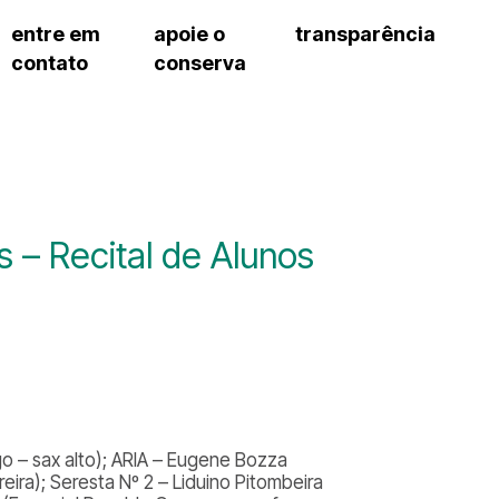
entre em
apoie o
transparência
contato
conserva
sco
patrocinadores e parcerias
contrato de gestão
s frequentes
doações de pessoa jurídica
prestação de contas
gar
doações de pessoa física
recursos humanos
onservatório
nota fiscal paulista (nfp)
compras e serviços
cnica social
a de imprensa
 – Recital de Alunos
conosco
o – sax alto); ARIA – Eugene Bozza
ira); Seresta Nº 2 – Liduino Pitombeira