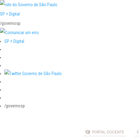
SP + Digital
/governosp
SP + Digital
/governosp
PORTAL DOCENTE