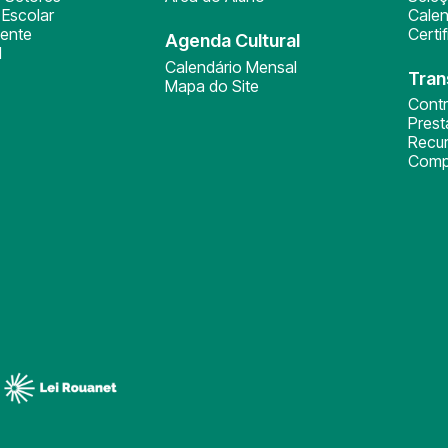
Escolar
Calen
ente
Certi
Agenda Cultural
l
Calendário Mensal
Tran
Mapa do Site
Cont
Pres
Recu
Comp