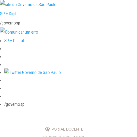
SP + Digital
/governosp
SP + Digital
/governosp
PORTAL DOCENTE