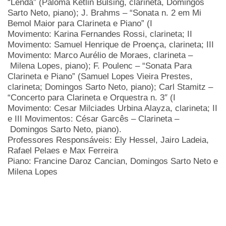
“Lenda” (
Paloma Ketlin Bulsing, clarineta, D
omingos
Sarto Neto, piano);
J. Brahms – “Sonata n. 2 em Mi
Bemol Maior para Clarineta e Piano” (
I
Movimento:
Karina Fernandes Rossi, c
larineta; I
I
Movimento:
Samuel Henrique de Proença, clarineta;
III
Movimento:
Marco Aurélio de Moraes, clarineta –
Milena Lopes, piano);
F. Poulenc – “Sonata Para
Clarineta e Piano” (
Samuel Lopes Vieira Prestes,
clarineta; D
omingos Sarto Neto, piano);
Carl Stamitz –
“Concerto para Clarineta e Orquestra n. 3″ (
I
Movimento:
Cesar Milciades Urbina Alayza, clarineta;
II
e III Movimentos:
César Garcês – Clarineta –
Domingos Sarto Neto, piano).
Professores Responsáveis: Ely Hessel, Jairo Ladeia,
Rafael Pelaes e Max Ferreira
Piano: Francine Daroz Cancian, Domingos Sarto Neto e
Milena Lopes