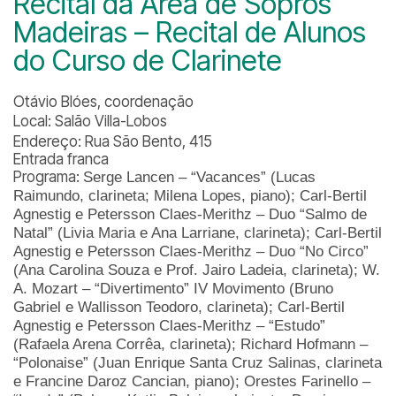
Recital da Área de Sopros
Madeiras – Recital de Alunos
do Curso de Clarinete
Otávio Blóes, coordenação
Local: Salão Villa-Lobos
Endereço: Rua São Bento, 415
Entrada franca
Programa:
Serge Lancen – “Vacances” (L
ucas
Raimundo, clarineta;
Milena Lopes, piano);
Carl-Bertil
Agnestig e Petersson Claes-Merithz – Duo “Salmo de
Natal” (L
ivia Maria e Ana Larriane, clarineta);
Carl-Bertil
Agnestig e Petersson Claes-Merithz – Duo “No Circo”
(A
na Carolina Souza e Prof. Jairo Ladeia, clarineta);
W.
A. Mozart – “Divertimento” IV Movimento (B
runo
Gabriel e Wallisson Teodoro, clarineta);
Carl-Bertil
Agnestig e Petersson Claes-Merithz – “Estudo”
(
Rafaela Arena Corrêa, clarineta);
Richard Hofmann –
“Polonaise” (J
uan Enrique Santa Cruz Salinas, clarineta
e
Francine Daroz Cancian, piano);
Orestes Farinello –